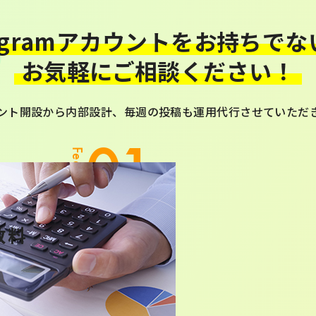
tagramアカウントを
お持ちでな
お気軽にご相談ください！
ント開設から内部設計、毎週の投稿も運用代行させていただ
01
Feature
数料
55,000円／月からとさせ
をお持ちでない場合は、ア