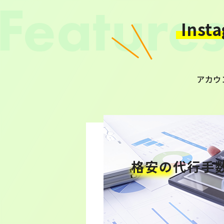
Ins
アカウ
格安の
代行手
代行手数料は業界でも格安の
て頂いており、アカウント